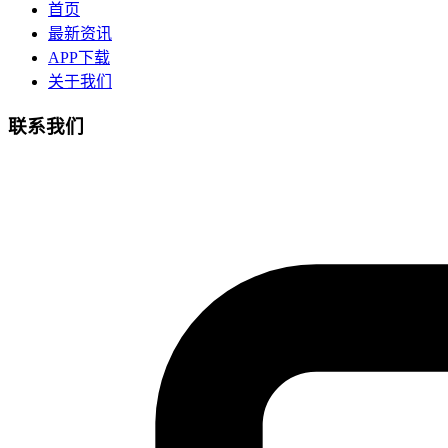
首页
最新资讯
APP下载
关于我们
联系我们